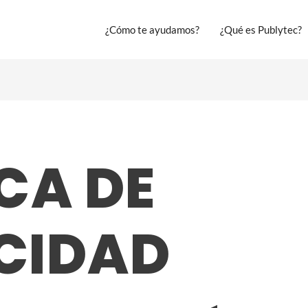
¿Cómo te ayudamos?
¿Qué es Publytec?
CA DE
CIDAD