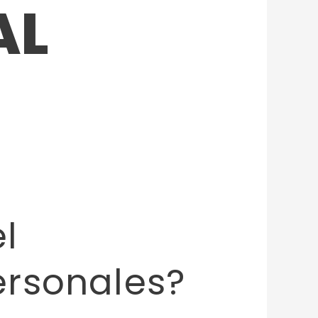
AL
l
ersonales?