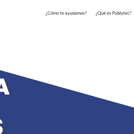
¿Cómo te ayudamos?
¿Qué es Publytec?
A
S